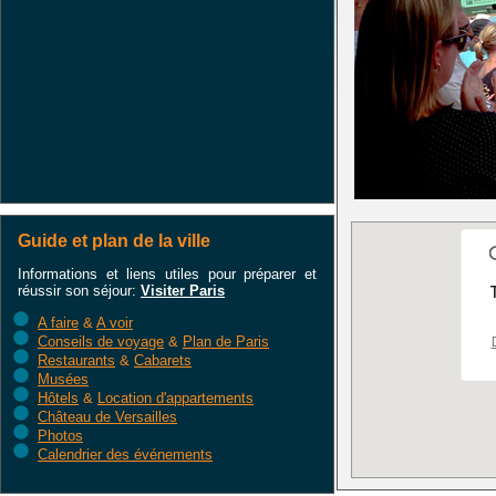
Guide et plan de la ville
Informations et liens utiles pour préparer et
réussir son séjour:
Visiter Paris
A faire
&
A voir
Conseils de voyage
&
Plan de Paris
Restaurants
&
Cabarets
Musées
Hôtels
&
Location d'appartements
Château de Versailles
Photos
Calendrier des événements