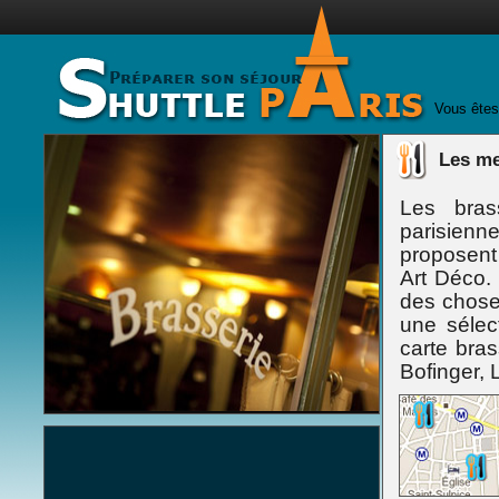
Vous êtes
Les me
Les bras
parisienn
proposent
Art Déco.
des choses
une sélec
carte bras
Bofinger, L