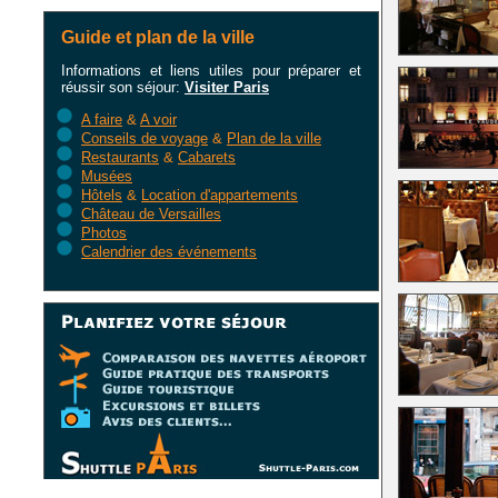
Guide et plan de la ville
Informations et liens utiles pour préparer et
réussir son séjour:
Visiter Paris
A faire
&
A voir
Conseils de voyage
&
Plan de la ville
Restaurants
&
Cabarets
Musées
Hôtels
&
Location d'appartements
Château de Versailles
Photos
Calendrier des événements