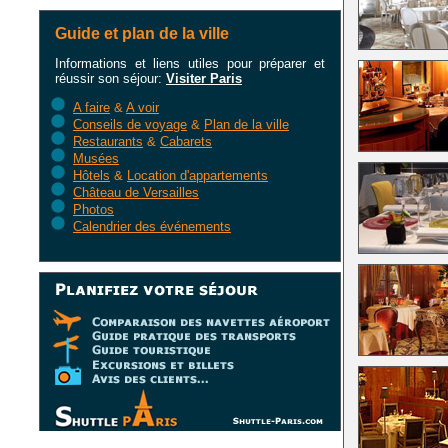
Guide et plan de la ville
Informations et liens utiles pour préparer et
réussir son séjour:
Visiter Paris
A faire
&
A voir
Conseils de voyage
&
Plan de la ville
Restaurants
&
Cabarets
Musées
Hôtels
&
Location d'appartements
Château de Versailles
Photos
Calendrier des événements