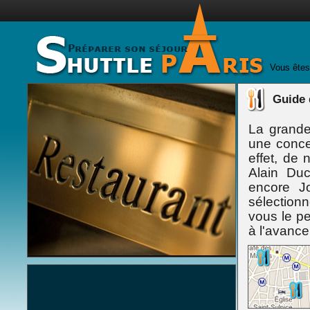
Vous êtes
Guide 
La grande 
une conce
effet, de
Alain Du
encore J
sélection
vous le p
à l'avance.