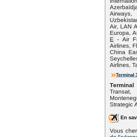
Internati
Azerbaïdja
Airways, 
Uzbekista
Air, LAN A
Europa, Au
E
- Air F
Airlines, 
China Ea
Seychelle
Airlines, 
Terminal 
Terminal
Transat,
Montenegr
Strategic 
En sav
Vous cher