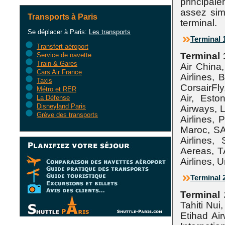
principale
assez sim
Transports à Paris
terminal.
Se déplacer à Paris:
Les transports
Terminal 
Transfert aéroport
Terminal 
Service de navette
Train & Gares
Air China
Cars Air France
Airlines, 
Taxis
CorsairFly
Métro et RER
Air, Esto
La Défense
Disneyland Paris
Airways, L
Grève des transports
Airlines, 
Maroc, SA
Airlines,
Aereas, T
Airlines, 
Terminal 
Terminal 
Tahiti Nui,
Etihad Ai