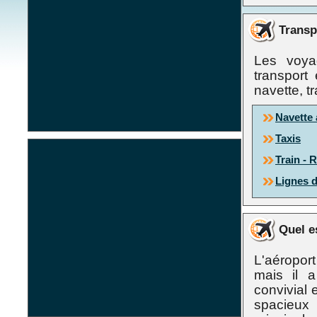
Transpo
Les voya
transport 
navette, tr
Navette 
Taxis
Train - 
Lignes d
Quel e
L'aéropor
mais il 
convivial 
spacieux 