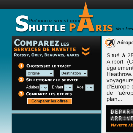
Vous êtes
Aéropo
Situé à 2
Airport (
également
Heathrow. 
voyageur
d'Europe d
Adultes
Enfant
Age
de l'aérop
plan...