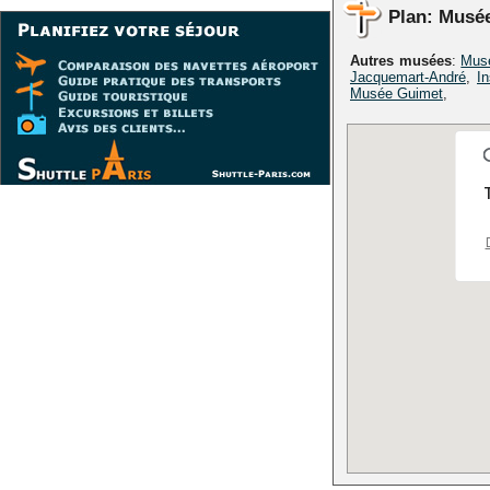
Plan: Musé
Autres musées
:
Mus
Jacquemart-André
,
I
Musée Guimet
,