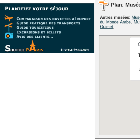
Plan: Musé
Autres musées
:
Mus
du Monde Arabe
,
Mus
Guimet
,